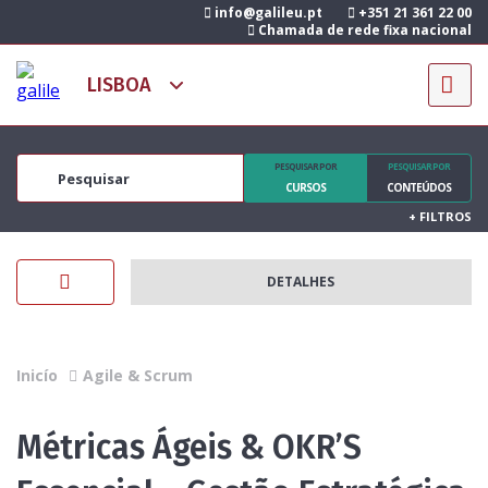
info@galileu.pt
+351 21 361 22 00
Chamada de rede fixa nacional
PESQUISAR POR
PESQUISAR POR
CURSOS
CONTEÚDOS
+
FILTROS
DETALHES
Inicío
Agile & Scrum
Métricas Ágeis & OKR’S