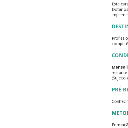
Este cur
Dotar os
implemen
DESTI
Profissi
competên
COND
Mensali
restante
(Sujeito
PRÉ-R
Conhecim
METO
Formaçã