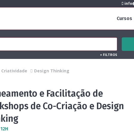
info@
Cursos
+
FILTROS
Criatividade
Design Thinking
neamento e Facilitação de
kshops de Co-Criação e Design
nking
 12H