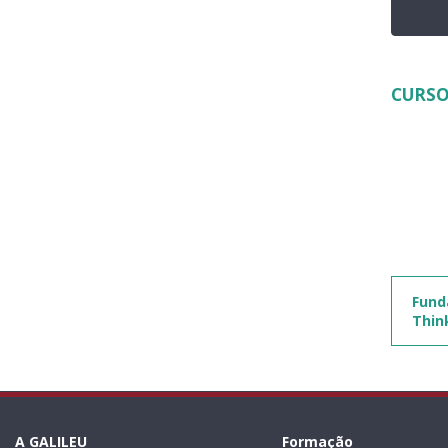
CURSO
Fund
Thin
A GALILEU
Formação