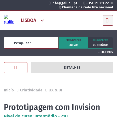
info@galileu.pt
+351 21 361 22 00
Chamada de rede fixa nacional
PESQUISAR POR
PESQUISAR POR
CURSOS
CONTEÚDOS
+
FILTROS
DETALHES
Inicío
Criatividade
UX & UI
Prototipagem com Invision
Nível do curso: Intermédio - 21H