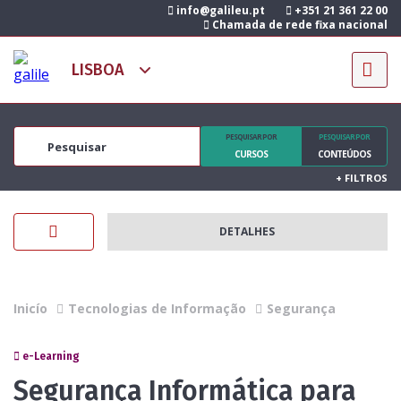
info@galileu.pt
+351 21 361 22 00
Chamada de rede fixa nacional
PESQUISAR POR
PESQUISAR POR
CURSOS
CONTEÚDOS
+
FILTROS
DETALHES
Inicío
Tecnologias de Informação
Segurança
e-Learning
Segurança Informática para