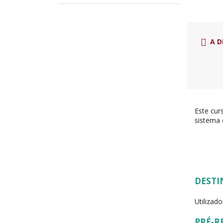
A D
Este cur
sistema 
DESTI
Utilizad
PRÉ-R