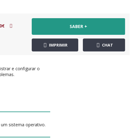
0€
SABER +
IMPRIMIR
CHAT
strar e configurar o
oblemas.
r um sistema operativo.