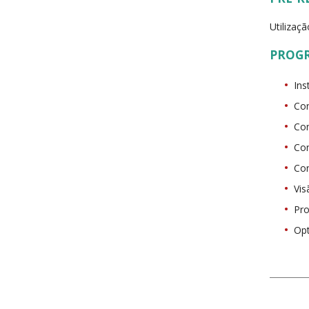
Utilizaç
PROG
Ins
Con
Con
Con
Con
Vis
Pro
Opt