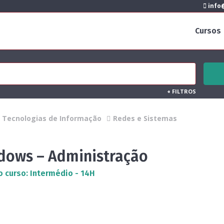
info@
Cursos
+
FILTROS
Tecnologias de Informação
Redes e Sistemas
dows – Administração
o curso: Intermédio - 14H