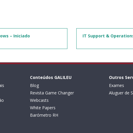
ows – Iniciado
IT Support & Operation
Conteúdos GALILEU
Outros Ser
is
Blog
Exames
Revista Game Changer
Aluguer de S
ão
Webcasts
White Papers
Barómetro RH