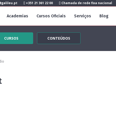
galileu.pt
+351 21 361 22 00
Chamada de rede fixa nacional
Academias
Cursos Oficiais
Serviços
Blog
CURSOS
CONTEÚDOS
ão
t