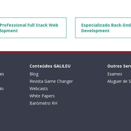
Professional Full Stack Web
Especializado Back-En
lopment
Development
Conteúdos GALILEU
Outros Ser
is
Blog
Exames
Revista Game Changer
Aluguer de S
ão
Webcasts
White Papers
Barómetro RH