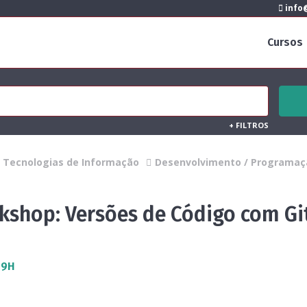
info@
Cursos
+
FILTROS
Tecnologias de Informação
Desenvolvimento / Programaç
kshop: Versões de Código com Gi
 9H