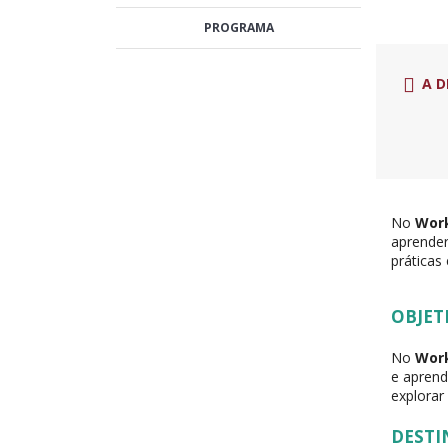
PROGRAMA
A D
No
Work
aprender
práticas
OBJET
No
Work
e aprend
explorar
DESTI