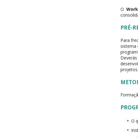
O
Work
consolid
PRÉ-R
Para fre
sistema 
program
Deverás
desenvol
projetos
METO
Formação
PROG
O q
Ins