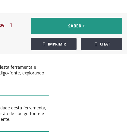
0€
SABER +
IMPRIMIR
CHAT
e desta ferramenta e
ódigo-fonte, explorando
lidade desta ferramenta,
estão de código fonte e
iente.