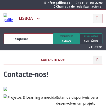
info@galileu.pt
+351 21 361 22 00
Chamada de rede fixa nacional
PESQUISAR POR
PESQUISAR POR
CURSOS
CONTEÚDOS
+
FILTROS
CONTACTE-NOS!
Contacte-nos!
Estamos disponíveis para
desenvolver um projeto