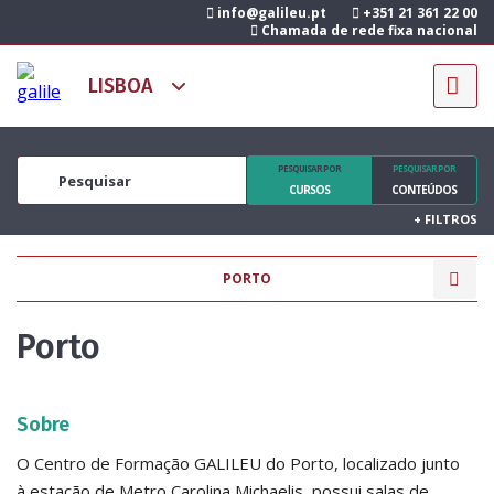
info@galileu.pt
+351 21 361 22 00
Chamada de rede fixa nacional
PESQUISAR POR
PESQUISAR POR
CURSOS
CONTEÚDOS
+
FILTROS
PORTO
Porto
Sobre
O Centro de Formação GALILEU do Porto, localizado junto
à estação de Metro Carolina Michaelis, possui salas de