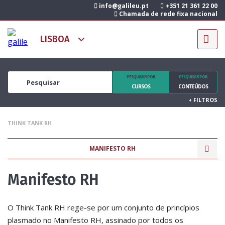
info@galileu.pt
+351 21 361 22 00
Chamada de rede fixa nacional
PESQUISAR POR
PESQUISAR POR
CURSOS
CONTEÚDOS
+
FILTROS
THINK TANK RH
MANIFESTO RH
Manifesto RH
O Think Tank RH rege-se por um conjunto de princípios
plasmado no Manifesto RH, assinado por todos os