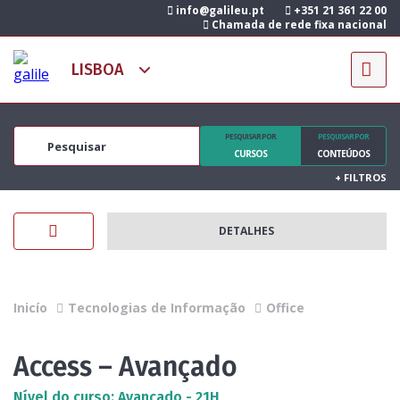
info@galileu.pt
+351 21 361 22 00
Chamada de rede fixa nacional
PESQUISAR POR
PESQUISAR POR
CURSOS
CONTEÚDOS
+
FILTROS
DETALHES
Inicío
Tecnologias de Informação
Office
Access – Avançado
Nível do curso: Avançado - 21H