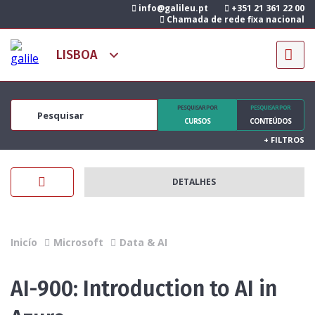
info@galileu.pt
+351 21 361 22 00
Chamada de rede fixa nacional
PESQUISAR POR
PESQUISAR POR
CURSOS
CONTEÚDOS
+
FILTROS
DETALHES
Inicío
Microsoft
Data & AI
AI-900: Introduction to AI in