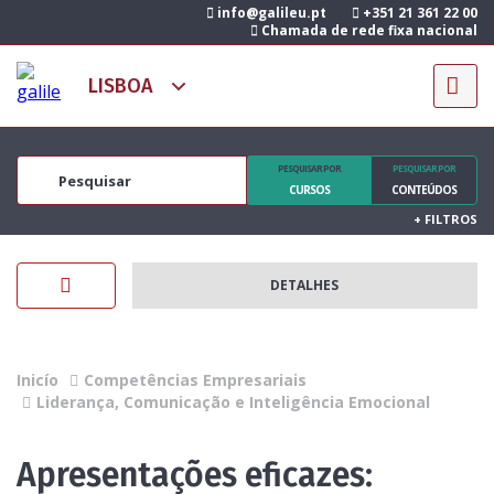
info@galileu.pt
+351 21 361 22 00
Chamada de rede fixa nacional
PESQUISAR POR
PESQUISAR POR
CURSOS
CONTEÚDOS
+
FILTROS
DETALHES
Inicío
Competências Empresariais
Liderança, Comunicação e Inteligência Emocional
Apresentações eficazes: