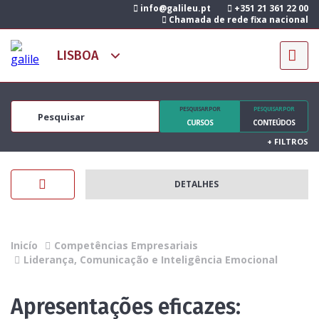
info@galileu.pt
+351 21 361 22 00
Chamada de rede fixa nacional
PESQUISAR POR
PESQUISAR POR
CURSOS
CONTEÚDOS
+
FILTROS
DETALHES
Inicío
Competências Empresariais
Liderança, Comunicação e Inteligência Emocional
Apresentações eficazes: