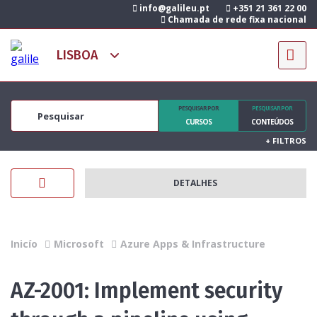
info@galileu.pt
+351 21 361 22 00
Chamada de rede fixa nacional
PESQUISAR POR
PESQUISAR POR
CURSOS
CONTEÚDOS
+
FILTROS
DETALHES
Inicío
Microsoft
Azure Apps & Infrastructure
AZ-2001: Implement security