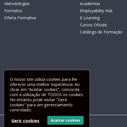
Metodologias
Academias
Formatos
Employability Hub
Oferta Formativa
E-Learning
Cursos Oficiais
Catálogo de Formação
O nosso site utiliza cookies para lhe
oferecer uma melhor experiência. Ao
clicar em “Aceitar cookies”, concorda
com a utilização de TODOS os cookies.
Livro de Reclamações Electrónico
No entanto pode visitar "Gerir
cookies" para um gerenciamento
controlado.
Gerir cookies
Aceitar cookies