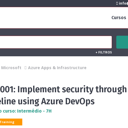
info@
Cursos
+
FILTROS
Microsoft
Azure Apps & Infrastructure
2001: Implement security through
eline using Azure DevOps
o curso: Intermédio - 7H
 Training