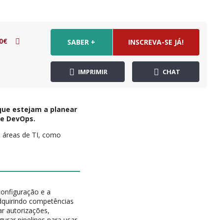
0€
SABER +
INSCREVA-SE JÁ!
IMPRIMIR
CHAT
que estejam a planear
re DevOps.
e áreas de TI, como
configuração e a
adquirindo competências
ar autorizações,
gurar pipelines para usar