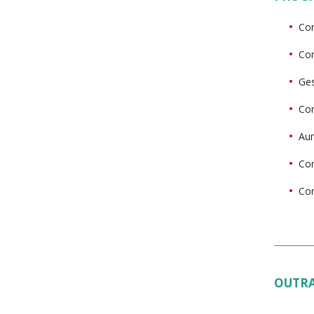
Con
Con
Ges
Con
Aum
Con
Con
OUTRA