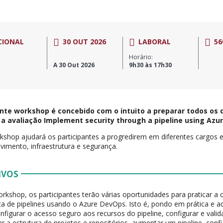
CIONAL
30 OUT 2026
LABORAL
56
Horário:
A 30 Out 2026
9h30 às 17h30
nte workshop é concebido com o intuito a preparar todos os 
r a avaliação Implement security through a pipeline using Azu
kshop ajudará os participantes a progredirem em diferentes cargos 
vimento, infraestrutura e segurança.
IVOS
rkshop, os participantes terão várias oportunidades para praticar a 
a de pipelines usando o Azure DevOps. Isto é, pondo em prática e 
figurar o acesso seguro aos recursos do pipeline, configurar e valid
ar a estrutura de projetos e repositórios, aumentar um pipeline, confi