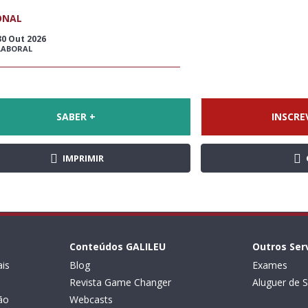
ONAL
30 Out 2026
LABORAL
SABER +
INSCRE
IMPRIMIR
Conteúdos GALILEU
Outros Ser
is
Blog
Exames
Revista Game Changer
Aluguer de S
ão
Webcasts