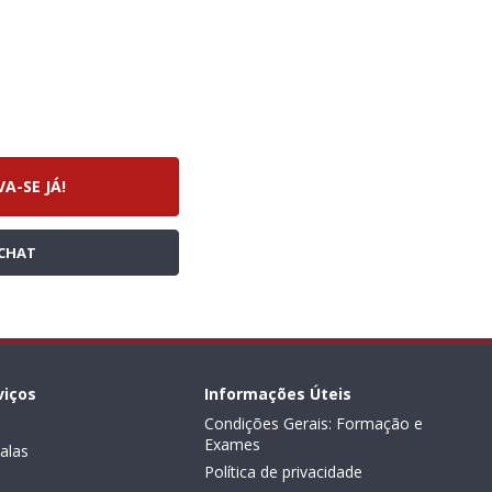
VA-SE JÁ!
CHAT
viços
Informações Úteis
Condições Gerais: Formação e
Exames
alas
Política de privacidade