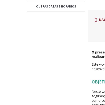
OUTRAS DATAS E HORÁRIOS
NA
O prese
realiza
Este wor
desenvol
OBJET
Neste wo
seguranç
como con
configur