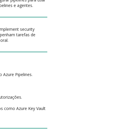
pelines e agentes.
Implement security
mpenham tarefas de
oral.
 Azure Pipelines.
utorizações.
sos como Azure Key Vault