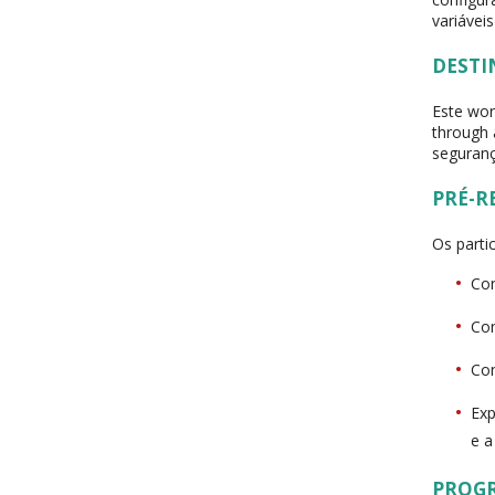
variávei
DESTI
Este wor
through 
seguranç
PRÉ-R
Os parti
Con
Con
Con
Exp
e a
PROG