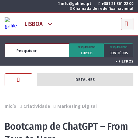
info@galileu.pt
+351 21 361 22 00
Chamada de rede fixa nacional
PESQUISAR POR
PESQUISAR POR
CURSOS
CONTEÚDOS
+
FILTROS
DETALHES
Inicío
Criatividade
Marketing Digital
Bootcamp de ChatGPT – From