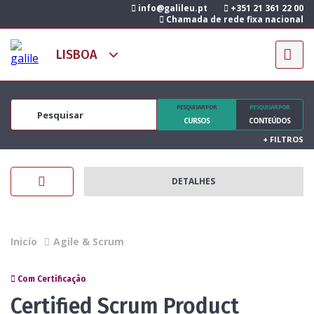
info@galileu.pt
+351 21 361 22 00
Chamada de rede fixa nacional
PESQUISAR POR
PESQUISAR POR
CURSOS
CONTEÚDOS
+
FILTROS
DETALHES
Inicío
Agile & Scrum
Com Certificação
Certified Scrum Product