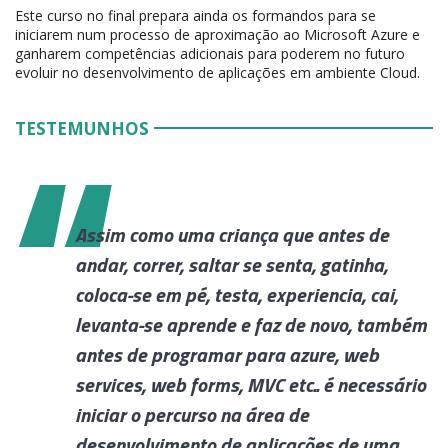
Este curso no final prepara ainda os formandos para se
iniciarem num processo de aproximação ao Microsoft Azure e
ganharem competências adicionais para poderem no futuro
evoluir no desenvolvimento de aplicações em ambiente Cloud.
TESTEMUNHOS
a que antes de
Sempre tive algum interess
 senta, gatinha,
quando resolvi procurar mai
experiencia, cai,
encontrei este curso e inscr
az de novo, também
muito e agora espero que se
ra azure, web
uma nova Carreira.
C etc.. é necessário
por Eduardo Mendes - Formand
ea de
licações de uma