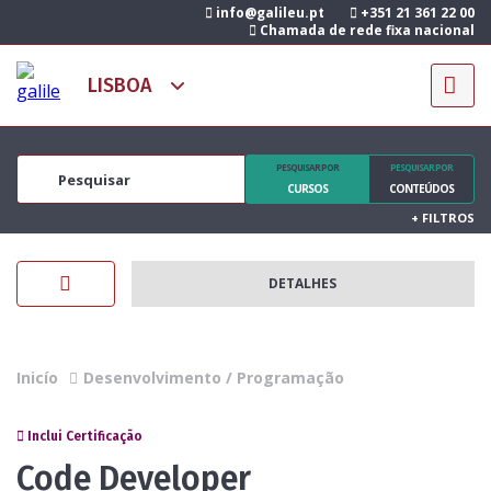
info@galileu.pt
+351 21 361 22 00
Chamada de rede fixa nacional
PESQUISAR POR
PESQUISAR POR
CURSOS
CONTEÚDOS
+
FILTROS
DETALHES
Inicío
Desenvolvimento / Programação
Inclui Certificação
Code Developer