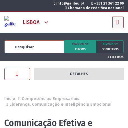
info@galileu.pt
+351 21 361 22 00
Chamada de rede fixa nacional
PESQUISAR POR
PESQUISAR POR
CURSOS
CONTEÚDOS
+
FILTROS
DETALHES
Inicío
Competências Empresariais
Liderança, Comunicação e Inteligência Emocional
Comunicação Efetiva e