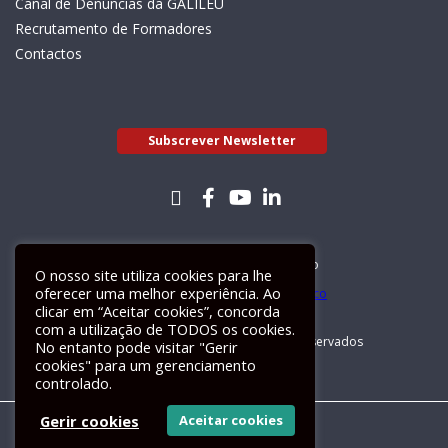
Canal de Denúncias da GALILEU
Recrutamento de Formadores
Contactos
Subscrever Newsletter
Livro de Reclamações Electrónico
O nosso site utiliza cookies para lhe
oferecer uma melhor experiência. Ao
clicar em “Aceitar cookies”, concorda
com a utilização de TODOS os cookies.
GALILEU 2026 © Todos os direitos reservados
No entanto pode visitar "Gerir
cookies" para um gerenciamento
controlado.
Gerir cookies
Aceitar cookies
Um site
ActiveMedia