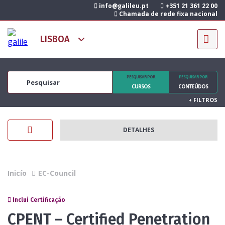
info@galileu.pt
+351 21 361 22 00
Chamada de rede fixa nacional
PESQUISAR POR
PESQUISAR POR
CURSOS
CONTEÚDOS
+
FILTROS
DETALHES
Inicío
EC-Council
Inclui Certificação
CPENT – Certified Penetration