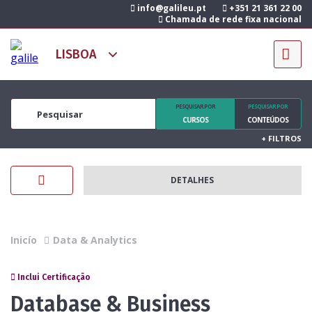
info@galileu.pt
+351 21 361 22 00
Chamada de rede fixa nacional
PESQUISAR POR
PESQUISAR POR
CURSOS
CONTEÚDOS
+
FILTROS
DETALHES
Inicío
Data & Analytics
Inclui Certificação
Database & Business