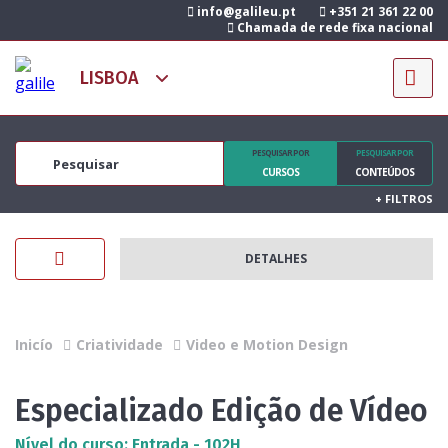
info@galileu.pt
+351 21 361 22 00
Chamada de rede fixa nacional
PESQUISAR POR
PESQUISAR POR
CURSOS
CONTEÚDOS
+
FILTROS
DETALHES
Inicío
Criatividade
Video e Motion Design
Especializado Edição de Vídeo
Nível do curso: Entrada - 102H