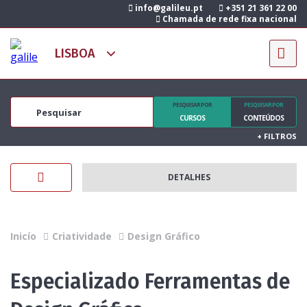
info@galileu.pt
+351 21 361 22 00
Chamada de rede fixa nacional
PESQUISAR POR
PESQUISAR POR
CURSOS
CONTEÚDOS
+
FILTROS
DETALHES
Inicío
Criatividade
Design Gráfico
Especializado Ferramentas de