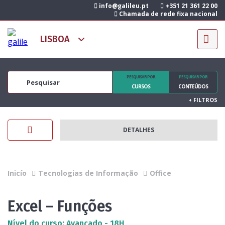
info@galileu.pt
+351 21 361 22 00
Chamada de rede fixa nacional
PESQUISAR POR
PESQUISAR POR
CURSOS
CONTEÚDOS
+
FILTROS
DETALHES
Inicío
Tecnologias de Informação
Office
Excel – Funções
Nível do curso: Avançado - 18H