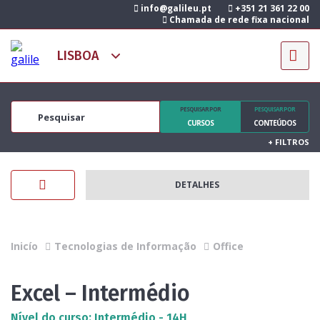
info@galileu.pt
+351 21 361 22 00
Chamada de rede fixa nacional
PESQUISAR POR
PESQUISAR POR
CURSOS
CONTEÚDOS
+
FILTROS
DETALHES
Inicío
Tecnologias de Informação
Office
Excel – Intermédio
Nível do curso: Intermédio - 14H