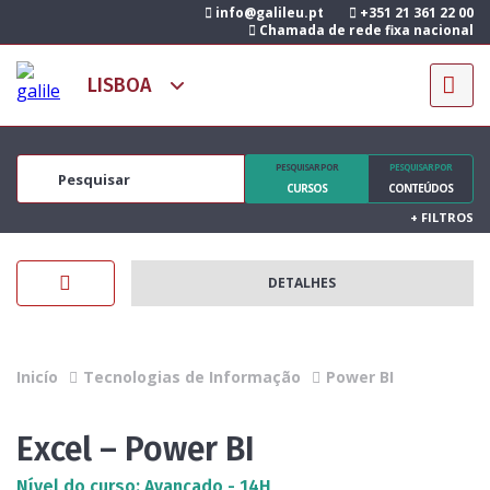
info@galileu.pt
+351 21 361 22 00
Chamada de rede fixa nacional
PESQUISAR POR
PESQUISAR POR
CURSOS
CONTEÚDOS
+
FILTROS
DETALHES
Inicío
Tecnologias de Informação
Power BI
Excel – Power BI
Nível do curso: Avançado - 14H