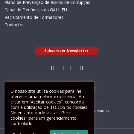
Plano de Prevenção de Riscos de Corrupção
Canal de Denúncias da GALILEU
Recrutamento de Formadores
Contactos
Subscrever Newsletter
Livro de Reclamações Electrónico
O nosso site utiliza cookies para lhe
oferecer uma melhor experiência. Ao
clicar em “Aceitar cookies”, concorda
com a utilização de TODOS os cookies.
GALILEU 2026 © Todos os direitos reservados
No entanto pode visitar "Gerir
cookies" para um gerenciamento
controlado.