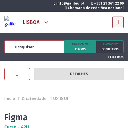
info@galileu.pt
+351 21 361 22 00
Chamada de rede fixa nacional
PESQUISAR POR
PESQUISAR POR
CURSOS
CONTEÚDOS
+
FILTROS
DETALHES
Inicío
Criatividade
UX & UI
Figma
Curso - 42H