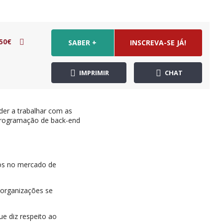
50€
SABER +
INSCREVA-SE JÁ!
IMPRIMIR
CHAT
der a trabalhar com as
 programação de back-end
dos no mercado de
 organizações se
ue diz respeito ao