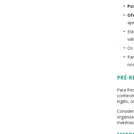
Po
Of
ape
Est
val
Os 
Par
nos
PRÉ-R
Para fre
conhecim
inglês, 
Consider
organiza
matérias