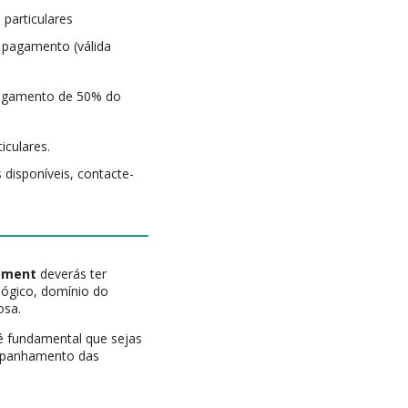
 particulares
 pagamento (válida
 pagamento de 50% do
iculares.
 disponíveis, contacte-
opment
deverás ter
lógico, domínio do
osa.
é fundamental que sejas
companhamento das