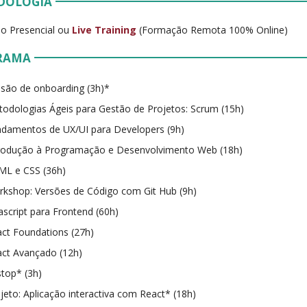
DOLOGIA
o Presencial ou
Live Training
(Formação Remota 100% Online)
RAMA
são de onboarding (3h)*
odologias Ágeis para Gestão de Projetos: Scrum (15h)
damentos de UX/UI para Developers (9h)
trodução à Programação e Desenvolvimento Web (18h)
ML e CSS (36h)
kshop: Versões de Código com Git Hub (9h)
ascript para Frontend (60h)
ct Foundations (27h)
ct Avançado (12h)
stop* (3h)
jeto: Aplicação interactiva com React* (18h)