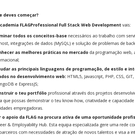
e deves começar?
cademia FLAGProfessional
Full Stack Web Development
vais:
minar todos os conceitos-base
necessários ao trabalho com serv
host, integrações de dados (MySQL) e solução de problemas de back 
nhecer as melhores práticas no mercado
da programação web, a 
ernacional;
tudar as principais linguagens de programação, de estilo e i
ados no desenvolvimento web:
HTML5, Javascript, PHP, CSS, GIT,
ngoDB e ExpressJS;
struir o teu portfólio
profissional através dos projetos desenvolv
a que possas demonstrar o teu know-how, criatividade e capacidade
idades empregadoras.
r o apoio da FLAG na procura ativa de uma oportunidade profi
eer & Employability Hub. Esta equipa especializada gere uma rede 
parceiros com necessidades de atração de novos talentos e visa a i