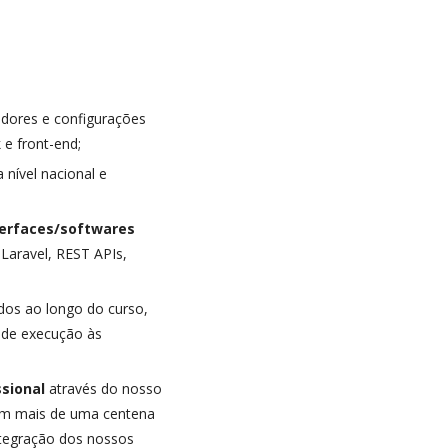
idores e configurações
e front-end;
nível nacional e
nterfaces/softwares
 Laravel, REST APIs,
idos ao longo do curso,
 de execução às
ssional
através do nosso
com mais de uma centena
ntegração dos nossos