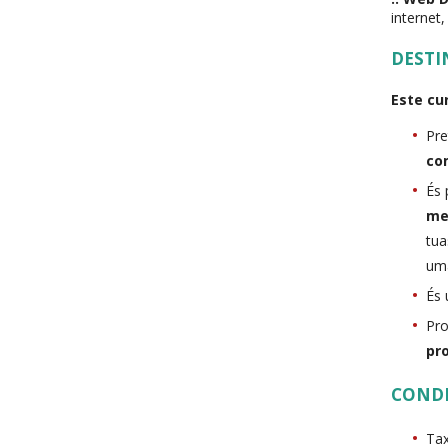
internet
DESTI
Este cur
Pre
co
És 
me
tu
u
És
Pro
pr
COND
Tax