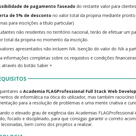
ssibilidade de pagamento faseado
do restante valor para clientes
erta de 5% de desconto
no valor total da propina mediante pronto
nas para inscrições a título particular)
udantes não residentes no território nacional, terão de efetuar um
or total da propina no momento da inscrição.
valores apresentados não incluem IVA. Isenção do valor do IVA a part
a informações completas sobre os requisitos e condições financeiras
 através do botão Saber +
EQUISITOS
quentares a
Academia FLAGProfessional Full Stack Web Devel
entos de informática na ótica do utilizador, mas também raciocínio 
orientação para a resolução de problemas e uma mente criativa e curi
ando o elevado grau de exigência das Academias FLAGProfessional 
do, focado e disciplinado, para que consigas garantir o correto a
 lecionadas, bem como dos projetos a realizar.