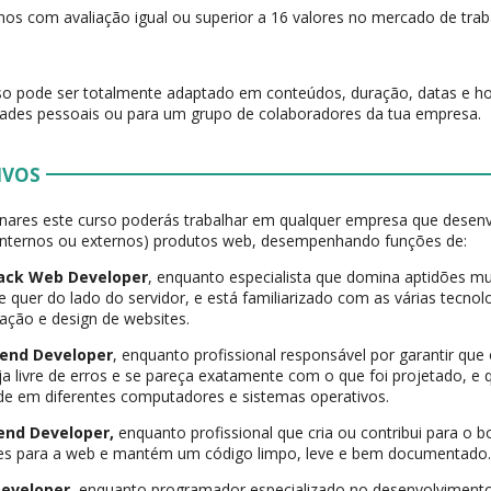
nos com avaliação igual ou superior a 16 valores no mercado de trab
so pode ser totalmente adaptado em conteúdos, duração, datas e ho
ades pessoais ou para um grupo de colaboradores da tua empresa.
IVOS
nares este curso poderás trabalhar em qualquer empresa que desenv
 internos ou externos) produtos web, desempenhando funções de:
tack Web Developer
, enquanto especialista que domina aptidões mul
te quer do lado do servidor, e está familiarizado com as várias tecnol
ção e design de websites.
t-end Developer
, enquanto profissional responsável por garantir que
eja livre de erros e se pareça exatamente com o que foi projetado, 
dade em diferentes computadores e sistemas operativos.
-end Developer,
enquanto profissional que cria ou contribui para o
ões para a web e mantém um código limpo, leve e bem documentado
Developer,
enquanto programador especializado no desenvolvimento