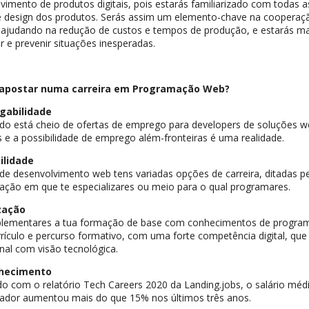
vimento de produtos digitais, pois estarás familiarizado com todas 
e design dos produtos. Serás assim um elemento-chave na cooperaç
 ajudando na redução de custos e tempos de produção, e estarás ma
ar e prevenir situações inesperadas.
 apostar numa carreira em Programação Web?
gabilidade
o está cheio de ofertas de emprego para developers de soluções w
 e a possibilidade de emprego além-fronteiras é uma realidade.
ilidade
de desenvolvimento web tens variadas opções de carreira, ditadas p
ção em que te especializares ou meio para o qual programares.
zação
lementares a tua formação de base com conhecimentos de programa
rrículo e percurso formativo, com uma forte competência digital, que 
onal com visão tecnológica.
hecimento
o com o relatório Tech Careers 2020 da Landing.jobs, o salário médi
ador aumentou mais do que 15% nos últimos três anos.