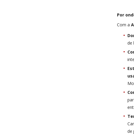
Por ond
Com a
A
Do
de 
Co
int
Es
us
Mo
Con
par
ent
Te
Car
de 