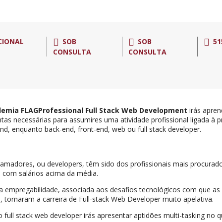
CIONAL
SOB
SOB
51
CONSULTA
CONSULTA
emia FLAGProfessional Full Stack Web Development
irás apren
tas necessárias para assumires uma atividade profissional ligada à
end, enquanto back-end, front-end, web ou full stack developer.
amadores, ou developers, têm sido dos profissionais mais procura
, com salários acima da média.
a empregabilidade, associada aos desafios tecnológicos com que as
 tornaram a carreira de Full-stack Web Developer muito apelativa.
 full stack web developer irás apresentar aptidões multi-tasking no q