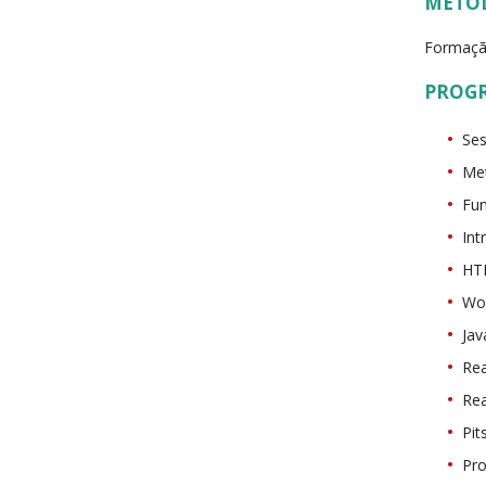
METO
Formaçã
PROG
Ses
Met
Fun
In
HT
Wor
Jav
Rea
Rea
Pit
Pro