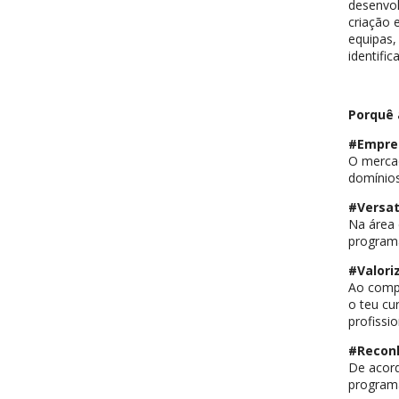
desenvol
criação 
equipas,
identific
Porquê
#Empre
O mercad
domínios
#Versat
Na área 
programa
#Valori
Ao comp
o teu cu
profissi
#Recon
De acord
program