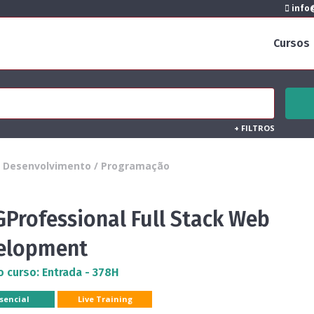
info@
Cursos
+
FILTROS
Desenvolvimento / Programação
GProfessional Full Stack Web
elopment
o curso: Entrada - 378H
sencial
Live Training