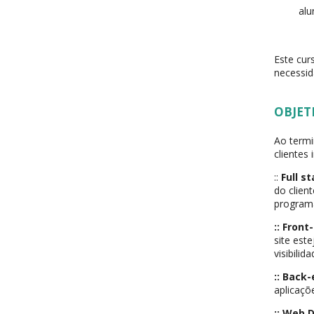
alu
Este cur
necessid
OBJET
Ao termi
clientes
::
Full s
do clien
programa
:: Fron
site est
visibili
:: Back
aplicaç
:: Web 