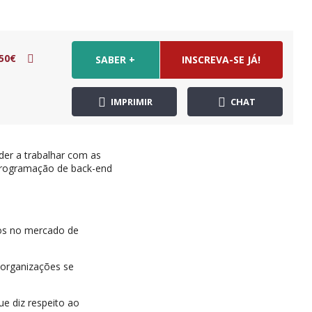
50€
SABER +
INSCREVA-SE JÁ!
IMPRIMIR
CHAT
der a trabalhar com as
 programação de back-end
dos no mercado de
 organizações se
ue diz respeito ao