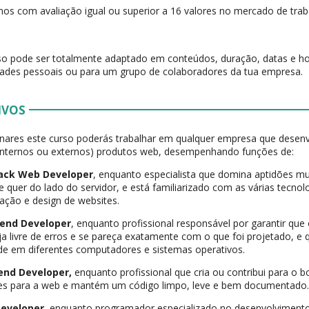
nos com avaliação igual ou superior a 16 valores no mercado de trab
so pode ser totalmente adaptado em conteúdos, duração, datas e ho
ades pessoais ou para um grupo de colaboradores da tua empresa.
IVOS
nares este curso poderás trabalhar em qualquer empresa que desenv
 internos ou externos) produtos web, desempenhando funções de:
tack Web Developer
, enquanto especialista que domina aptidões mul
te quer do lado do servidor, e está familiarizado com as várias tecnol
ção e design de websites.
t-end Developer
, enquanto profissional responsável por garantir que
eja livre de erros e se pareça exatamente com o que foi projetado, 
dade em diferentes computadores e sistemas operativos.
-end Developer,
enquanto profissional que cria ou contribui para o
ões para a web e mantém um código limpo, leve e bem documentado
Developer,
enquanto programador especializado no desenvolvimento