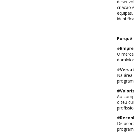
desenvol
criação 
equipas,
identific
Porquê
#Empre
O mercad
domínios
#Versat
Na área 
programa
#Valori
Ao comp
o teu cu
profissi
#Recon
De acord
program