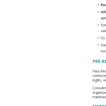
Po
Of
ape
Est
val
Os 
Par
nos
PRÉ-R
Para fre
conhecim
inglês, 
Consider
organiza
matérias