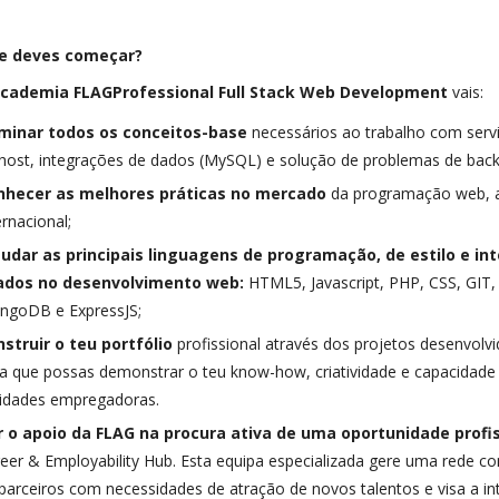
e deves começar?
cademia FLAGProfessional
Full Stack Web Development
vais:
minar todos os conceitos-base
necessários ao trabalho com serv
host, integrações de dados (MySQL) e solução de problemas de back 
nhecer as melhores práticas no mercado
da programação web, a 
ernacional;
tudar as principais linguagens de programação, de estilo e i
ados no desenvolvimento web:
HTML5, Javascript, PHP, CSS, GIT,
ngoDB e ExpressJS;
struir o teu portfólio
profissional através dos projetos desenvolv
a que possas demonstrar o teu know-how, criatividade e capacidade
idades empregadoras.
r o apoio da FLAG na procura ativa de uma oportunidade profi
eer & Employability Hub. Esta equipa especializada gere uma rede 
parceiros com necessidades de atração de novos talentos e visa a i