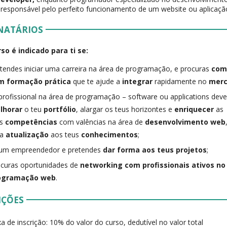
, responsável pelo perfeito funcionamento de um website ou aplicaçã
NATÁRIOS
so é indicado para ti se:
tendes iniciar uma carreira na área de programação, e procuras
com
m formação prática
que te ajude a
integrar
rapidamente no
merc
profissional na área de programação – software ou applications deve
lhorar
o teu
portfólio
, alargar os teus horizontes e
enriquecer
as
as
competências
com valências na área de
desenvolvimento web
ma
atualização
aos teus
conhecimentos
;
 um empreendedor e pretendes
dar forma aos teus projetos
;
curas oportunidades de
networking com profissionais ativos n
ogramação web
.
IÇÕES
a de inscrição: 10% do valor do curso, dedutível no valor total