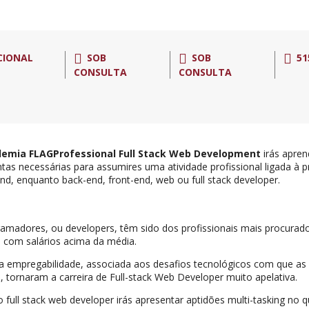
CIONAL
SOB
SOB
51
CONSULTA
CONSULTA
emia FLAGProfessional Full Stack Web Development
irás apren
tas necessárias para assumires uma atividade profissional ligada à
end, enquanto back-end, front-end, web ou full stack developer.
amadores, ou developers, têm sido dos profissionais mais procura
, com salários acima da média.
a empregabilidade, associada aos desafios tecnológicos com que as
 tornaram a carreira de Full-stack Web Developer muito apelativa.
 full stack web developer irás apresentar aptidões multi-tasking no q