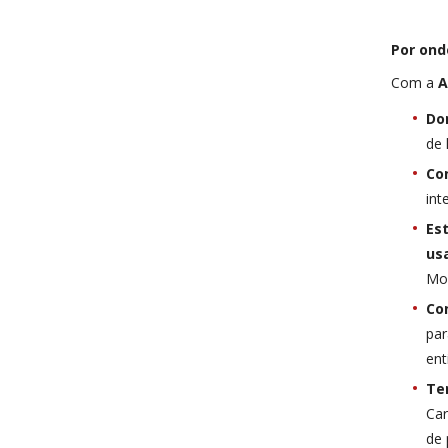
Por ond
Com a
A
Do
de 
Co
int
Es
us
Mo
Con
par
ent
Te
Car
de 