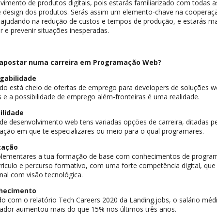
vimento de produtos digitais, pois estarás familiarizado com todas 
e design dos produtos. Serás assim um elemento-chave na cooperaç
 ajudando na redução de custos e tempos de produção, e estarás ma
ar e prevenir situações inesperadas.
 apostar numa carreira em Programação Web?
gabilidade
o está cheio de ofertas de emprego para developers de soluções w
 e a possibilidade de emprego além-fronteiras é uma realidade.
ilidade
de desenvolvimento web tens variadas opções de carreira, ditadas p
ção em que te especializares ou meio para o qual programares.
zação
lementares a tua formação de base com conhecimentos de programa
rrículo e percurso formativo, com uma forte competência digital, que 
onal com visão tecnológica.
hecimento
o com o relatório Tech Careers 2020 da Landing.jobs, o salário médi
ador aumentou mais do que 15% nos últimos três anos.