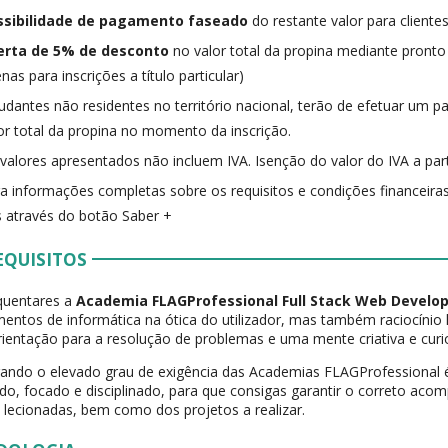
ssibilidade de pagamento faseado
do restante valor para clientes
erta de 5% de desconto
no valor total da propina mediante pronto
nas para inscrições a título particular)
udantes não residentes no território nacional, terão de efetuar um
or total da propina no momento da inscrição.
valores apresentados não incluem IVA. Isenção do valor do IVA a part
a informações completas sobre os requisitos e condições financeiras
 através do botão Saber +
EQUISITOS
quentares a
Academia FLAGProfessional Full Stack Web Devel
entos de informática na ótica do utilizador, mas também raciocínio 
orientação para a resolução de problemas e uma mente criativa e curi
ando o elevado grau de exigência das Academias FLAGProfessional 
do, focado e disciplinado, para que consigas garantir o correto a
 lecionadas, bem como dos projetos a realizar.