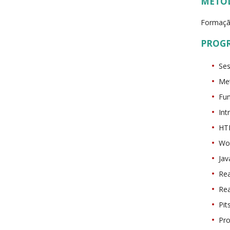
METO
Formaçã
PROG
Ses
Met
Fun
In
HT
Wor
Jav
Rea
Rea
Pit
Pro