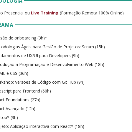
DOLOGIA
o Presencial ou
Live Training
(Formação Remota 100% Online)
RAMA
são de onboarding (3h)*
odologias Ágeis para Gestão de Projetos: Scrum (15h)
damentos de UX/UI para Developers (9h)
trodução à Programação e Desenvolvimento Web (18h)
ML e CSS (36h)
kshop: Versões de Código com Git Hub (9h)
ascript para Frontend (60h)
ct Foundations (27h)
ct Avançado (12h)
stop* (3h)
jeto: Aplicação interactiva com React* (18h)