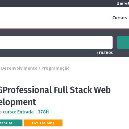
info@
Cursos
+
FILTROS
Desenvolvimento / Programação
GProfessional Full Stack Web
elopment
o curso: Entrada - 378H
sencial
Live Training