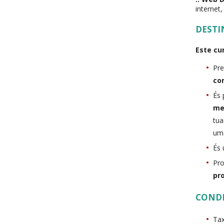
internet
DESTI
Este cur
Pre
co
És 
me
tu
u
És
Pro
pr
COND
Tax