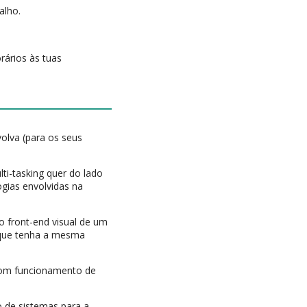
alho.
rários às tuas
olva (para os seus
ti-tasking quer do lado
ogias envolvidas na
 o front-end visual de um
e que tenha a mesma
 bom funcionamento de
.
 de sistemas para a