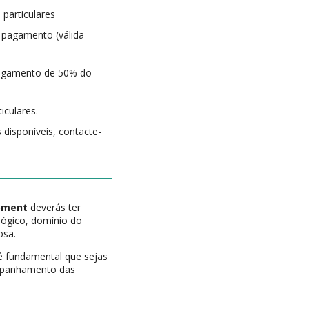
 particulares
 pagamento (válida
 pagamento de 50% do
iculares.
 disponíveis, contacte-
opment
deverás ter
lógico, domínio do
osa.
é fundamental que sejas
companhamento das