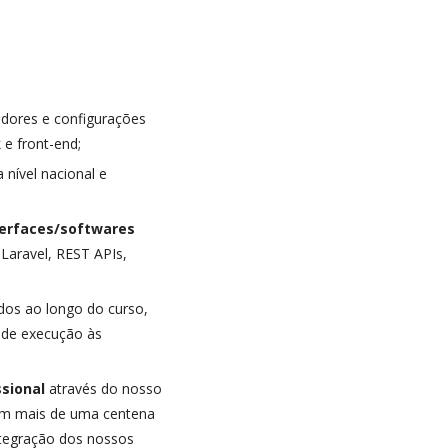
idores e configurações
e front-end;
nível nacional e
nterfaces/softwares
 Laravel, REST APIs,
idos ao longo do curso,
 de execução às
ssional
através do nosso
com mais de uma centena
ntegração dos nossos