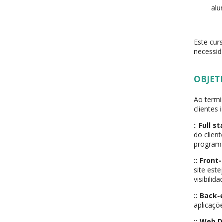
alu
Este cur
necessid
OBJET
Ao termi
clientes
::
Full s
do clien
programa
:: Fron
site est
visibili
:: Back
aplicaç
:: Web 