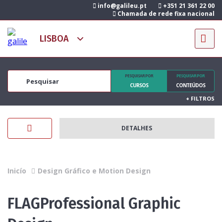
info@galileu.pt
+351 21 361 22 00
Chamada de rede fixa nacional
PESQUISAR POR
PESQUISAR POR
CURSOS
CONTEÚDOS
+
FILTROS
DETALHES
Inicío
Design Gráfico e Motion Design
FLAGProfessional Graphic