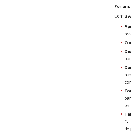
Por ond
Com a
A
Ap
rec
Co
De
par
Do
atr
com
Con
par
em
Te
Car
de 