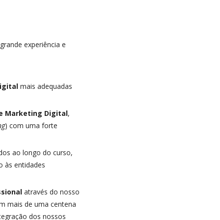
 grande experiência e
igital
mais adequadas
e Marketing Digital
,
ng
) com uma forte
idos ao longo do curso,
o às entidades
ssional
através do nosso
com mais de uma centena
ntegração dos nossos