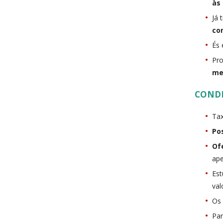
às
Já 
co
És
Pro
me
COND
Tax
Po
Of
ape
Est
val
Os 
Par