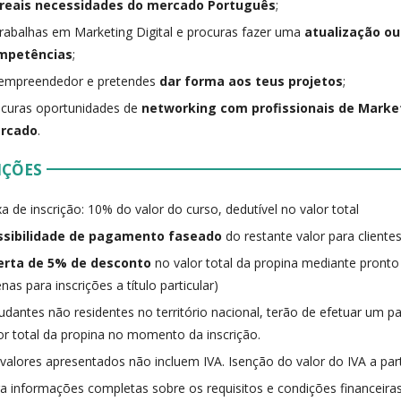
 reais necessidades do mercado Português
;
trabalhas em Marketing Digital e procuras fazer uma
atualização o
mpetências
;
 empreendedor e pretendes
dar forma aos teus projetos
;
curas oportunidades de
networking com profissionais de Market
rcado
.
IÇÕES
a de inscrição: 10% do valor do curso, dedutível no valor total
ssibilidade de pagamento faseado
do restante valor para clientes
erta de 5% de desconto
no valor total da propina mediante pronto
nas para inscrições a título particular)
udantes não residentes no território nacional, terão de efetuar um
or total da propina no momento da inscrição.
valores apresentados não incluem IVA. Isenção do valor do IVA a part
a informações completas sobre os requisitos e condições financeiras