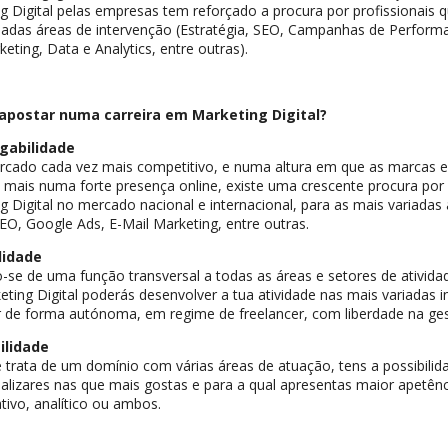
g Digital pelas empresas tem reforçado a procura por profissionais q
iadas áreas de intervenção (Estratégia, SEO, Campanhas de Performa
keting, Data e Analytics, entre outras).
apostar numa carreira em Marketing Digital?
gabilidade
cado cada vez mais competitivo, e numa altura em que as marcas 
 mais numa forte presença online, existe uma crescente procura por 
g Digital no mercado nacional e internacional, para as mais variadas á
EO, Google Ads, E-Mail Marketing, entre outras.
lidade
-se de uma função transversal a todas as áreas e setores de atividad
ting Digital poderás desenvolver a tua atividade nas mais variadas in
r de forma autónoma, em regime de freelancer, com liberdade na ges
ilidade
trata de um domínio com várias áreas de atuação, tens a possibilid
ializares nas que mais gostas e para a qual apresentas maior apetênc
iativo, analítico ou ambos.