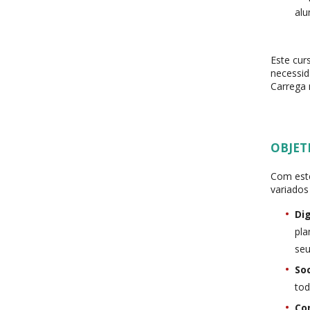
alu
Este cur
necessid
Carrega 
OBJET
Com este
variados
Di
pla
seu
So
tod
Co