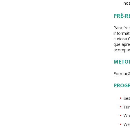
nos
PRÉ-R
Para fre
informát
curiosa.
que apre
acompanh
METO
Formaçã
PROG
Ses
Fun
Wor
Web