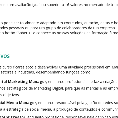
nos com avaliação igual ou superior a 16 valores no mercado de trab
so pode ser totalmente adaptado em conteúdos, duração, datas e ho
ades pessoais ou para um grupo de colaboradores da tua empresa.
no botão “Saber +” e conhece as nossas soluções de formação à me
IVOS
 curso ficarás apto a desenvolver uma atividade profissional em Mar
 setores e indústrias, desempenhando funções como:
gital Marketing Manager
, enquanto profissional que faz a criação
nos estratégicos de Marketing Digital, para que as marcas e as empr
s objetivos.
cial Media Manager
, enquanto responsável pela gestão de redes so
a a estratégia de social media, à produção de conteúdos e commun
ntent Creator
, enquanto profissional responsável pela definição est