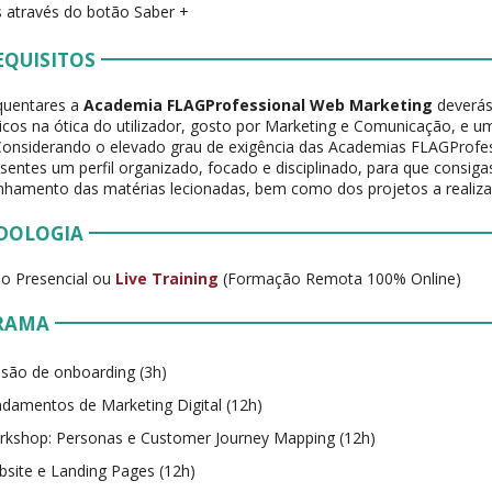
 através do botão Saber +
EQUISITOS
quentares a
Academia FLAGProfessional Web Marketing
deverás
icos na ótica do utilizador, gosto por Marketing e Comunicação, e u
Considerando o elevado grau de exigência das Academias FLAGProfe
sentes um perfil organizado, focado e disciplinado, para que consigas
amento das matérias lecionadas, bem como dos projetos a realiza
DOLOGIA
o Presencial ou
Live Training
(Formação Remota 100% Online)
RAMA
são de onboarding (3h)
damentos de Marketing Digital (12h)
kshop: Personas e Customer Journey Mapping (12h)
site e Landing Pages (12h)