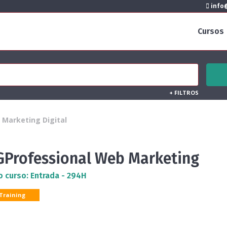
info@
Cursos
+
FILTROS
Marketing Digital
GProfessional Web Marketing
o curso: Entrada - 294H
 Training