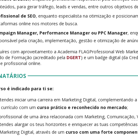
teúdos, para gerar tráfego, leads e vendas, entre outros objetivos d
ofissional de SEO
, enquanto especialista na otimização e posicion
taformas online nos motores de busca.
mpaign Manager, Performance Manager ou PPC Manager
, enq
ponsável pela criação, implementação, gestão e otimização de anúnc
luíres com aproveitamento a Academia FLAGProfessional Web Marke
ado de Formação (acreditado pela
DGERT
) e um badge digital (da Cre
e profissional online.
NATÁRIOS
so é indicado para ti se:
tendes iniciar uma carreira em Marketing Digital, complementando 
 currículo com um
curso prático e reconhecido no mercado
;
profissional de uma área relacionada com Marketing, Comunicação, 
tendes alargar os teus horizontes e enriquecer as tuas competência
Marketing Digital, através de um
curso com uma forte component