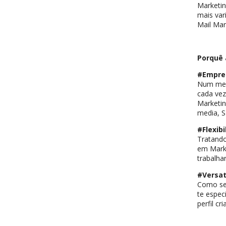
Marketin
mais var
Mail Mar
Porquê 
#Empre
Num mer
cada vez
Marketin
media, S
#Flexibi
Tratando
em Marke
trabalha
#Versat
Como se 
te espec
perfil cr