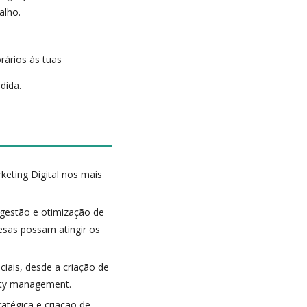
alho.
rários às tuas
dida.
keting Digital nos mais
, gestão e otimização de
esas possam atingir os
ciais, desde a criação de
ity management.
ratégica e criação de