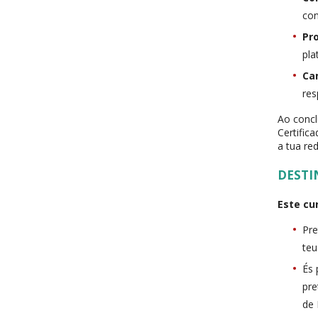
con
Pr
pla
Ca
res
Ao conc
Certific
a tua red
DESTI
Este cur
Pre
teu
És 
pre
de 