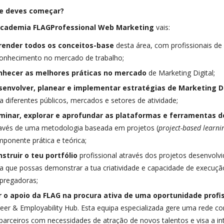
e deves começar?
cademia FLAGProfessional Web Marketing
vais:
render todos os conceitos-base
desta área, com profissionais de
onhecimento no mercado de trabalho;
nhecer as melhores práticas no mercado
de Marketing Digital;
senvolver, planear e implementar estratégias
de Marketing D
a diferentes públicos, mercados e setores de atividade;
minar, explorar e aprofundar as plataformas e ferramentas d
avés de uma metodologia baseada em projetos (
project-based learni
ponente prática e teórica;
struir o teu portfólio
profissional através dos projetos desenvolv
a que possas demonstrar a tua criatividade e capacidade de execuçã
pregadoras;
r o apoio da FLAG na procura ativa de uma oportunidade profi
eer & Employability Hub. Esta equipa especializada gere uma rede 
parceiros com necessidades de atração de novos talentos e visa a i