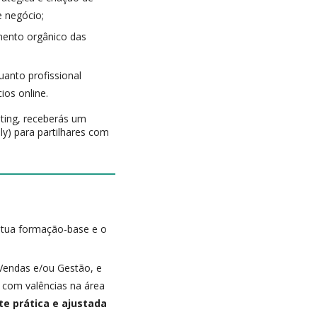
e negócio;
amento orgânico das
uanto profissional
ios online.
ting, receberás um
dly) para partilhares com
a tua formação-base e o
Vendas e/ou Gestão, e
s com valências na área
e prática e ajustada