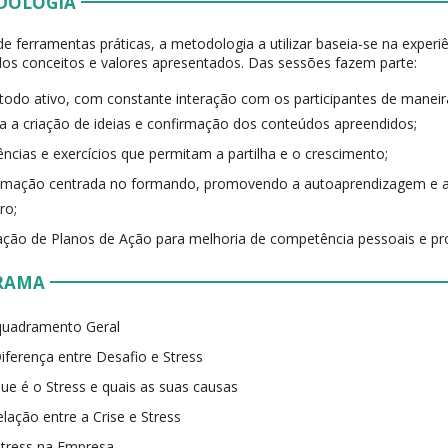
DOLOGIA
de ferramentas práticas, a metodologia a utilizar baseia-se na expe
dos conceitos e valores apresentados. Das sessões fazem parte:
odo ativo, com constante interação com os participantes de maneira
a a criação de ideias e confirmação dos conteúdos apreendidos;
ências e exercícios que permitam a partilha e o crescimento;
rmação centrada no formando, promovendo a autoaprendizagem e a
ro;
ação de Planos de Ação para melhoria de competência pessoais e pro
RAMA
quadramento Geral
iferença entre Desafio e Stress
ue é o Stress e quais as suas causas
elação entre a Crise e Stress
tress na Empresa