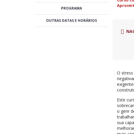
Curso c
Aproveit
PROGRAMA
OUTRAS DATAS E HORÁRIOS
NA
O stress
negativa
exigente
construt
Este cur
sobrecar
o gerir 
trabalha
sua capa
melhorar
mais con