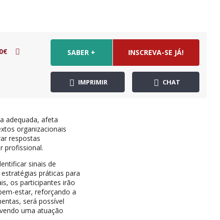
0€
SABER +
INSCREVA-SE JÁ!
IMPRIMIR
CHAT
ma adequada, afeta
xtos organizacionais
rar respostas
 profissional.
ntificar sinais de
estratégias práticas para
s, os participantes irão
e bem-estar, reforçando a
entas, será possível
movendo uma atuação