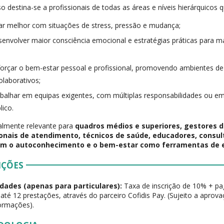
so destina-se a profissionais de todas as áreas e níveis hierárquicos
ar melhor com situações de stress, pressão e mudança;
envolver maior consciência emocional e estratégias práticas para man
;
orçar o bem-estar pessoal e profissional, promovendo ambientes de
olaborativos;
balhar em equipas exigentes, com múltiplas responsabilidades ou e
lico.
almente relevante para
quadros médios e superiores, gestores d
ionais de atendimento, técnicos de saúde, educadores, consul
em o autoconhecimento e o bem-estar como ferramentas de ef
IÇÕES
dades (apenas para particulares):
Taxa de inscrição de 10% + p
 até 12 prestações, através do parceiro Cofidis Pay. (Sujeito a aprov
ormações).