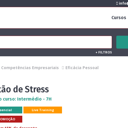
info@
Cursos
+
FILTROS
Competências Empresariais
Eficácia Pessoal
tão de Stress
o curso: Intermédio - 7H
sencial
Live Training
ROMOÇÃO