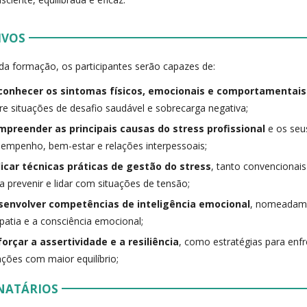
IVOS
 da formação, os participantes serão capazes de:
conhecer os sintomas físicos, emocionais e comportamentais
re situações de desafio saudável e sobrecarga negativa;
mpreender as principais causas do stress profissional
e os seu
empenho, bem-estar e relações interpessoais;
licar técnicas práticas de gestão do stress
, tanto convenciona
a prevenir e lidar com situações de tensão;
senvolver competências de inteligência emocional
, nomeadame
atia e a consciência emocional;
orçar a assertividade e a resiliência
, como estratégias para enfr
ações com maior equilíbrio;
NATÁRIOS