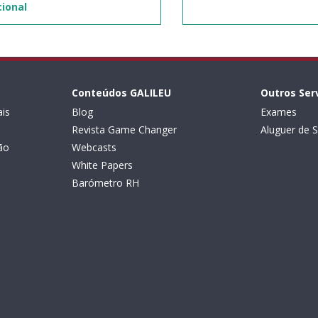
ional
Conteúdos GALILEU
Outros Ser
is
Blog
Exames
Revista Game Changer
Aluguer de S
ão
Webcasts
White Papers
Barómetro RH