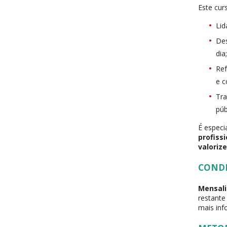
Este cur
Lid
Des
dia
Ref
e c
Tra
púb
É especi
profiss
valoriz
COND
Mensali
restante
mais inf