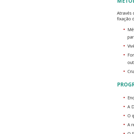
METO
Através 
fixação 
Mét
par
Viv
Fo
out
Cri
PROG
En
A D
O q
A r
O S