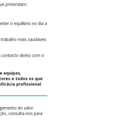
 que pretendam:
ter o equilíbrio no dia a
 trabalho mais saudáveis
m contacto direto com o
e equipas,
tores e todos os que
icácia profissional.
agamento do valor
ação, consulta-nos para