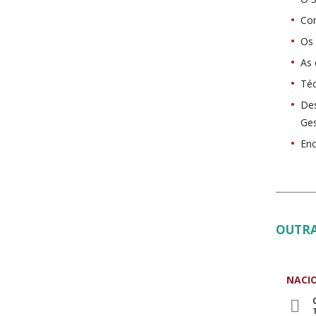
Con
Os 
As 
Téc
Des
Ges
En
OUTRA
NACI