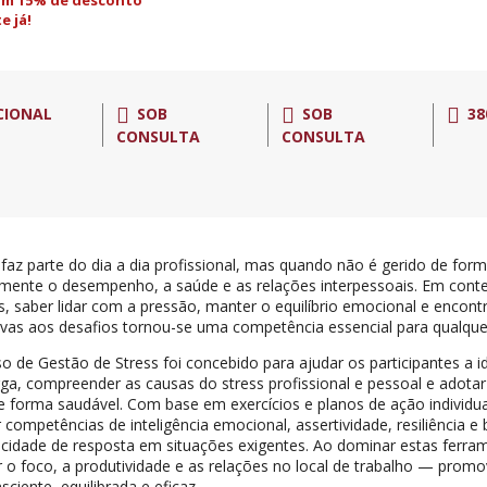
om 15% de desconto
e já!
CIONAL
SOB
SOB
38
CONSULTA
CONSULTA
 faz parte do dia a dia profissional, mas quando não é gerido de for
mente o desempenho, a saúde e as relações interpessoais. Em conte
s, saber lidar com a pressão, manter o equilíbrio emocional e encont
ivas aos desafios tornou-se uma competência essencial para qualquer
so de Gestão de Stress foi concebido para ajudar os participantes a ide
ga, compreender as causas do stress profissional e pessoal e adotar 
de forma saudável. Com base em exercícios e planos de ação individuai
r competências de inteligência emocional, assertividade, resiliência 
cidade de resposta em situações exigentes. Ao dominar estas ferram
 o foco, a produtividade e as relações no local de trabalho — pro
sciente, equilibrada e eficaz.