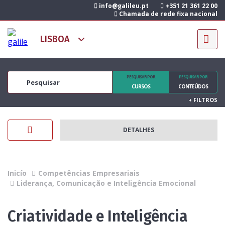
info@galileu.pt
+351 21 361 22 00
Chamada de rede fixa nacional
PESQUISAR POR
PESQUISAR POR
CURSOS
CONTEÚDOS
+
FILTROS
DETALHES
Inicío
Competências Empresariais
Liderança, Comunicação e Inteligência Emocional
Criatividade e Inteligência