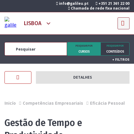
info@galileu.pt
+351 21 361 22 00
Chamada de rede fixa nacional
PESQUISAR POR
PESQUISAR POR
CURSOS
CONTEÚDOS
+
FILTROS
DETALHES
Inicío
Competências Empresariais
Eficácia Pessoal
Gestão de Tempo e