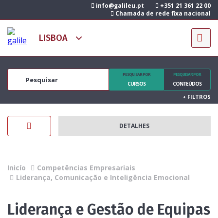
info@galileu.pt
+351 21 361 22 00
Chamada de rede fixa nacional
PESQUISAR POR
PESQUISAR POR
CURSOS
CONTEÚDOS
+
FILTROS
DETALHES
Inicío
Competências Empresariais
Liderança, Comunicação e Inteligência Emocional
Liderança e Gestão de Equipas