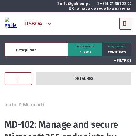
info@galileu.pt
+351 21 361 22 00
Chamada de rede fixa nacional
PESQUISAR POR
PESQUISAR POR
CURSOS
CONTEÚDOS
+
FILTROS
DETALHES
Inicío
Microsoft
MD-102: Manage and secure