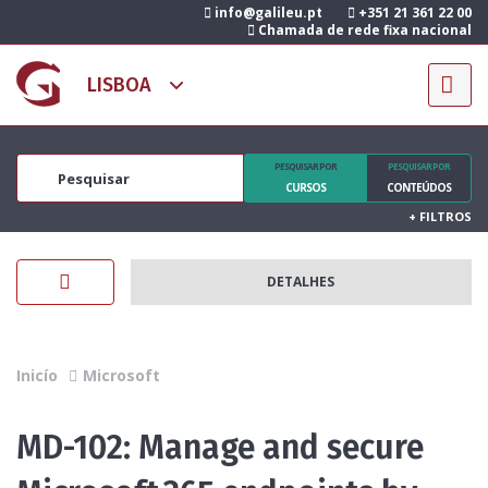
info@galileu.pt
+351 21 361 22 00
Chamada de rede fixa nacional
PESQUISAR POR
PESQUISAR POR
CURSOS
CONTEÚDOS
+
FILTROS
DETALHES
Inicío
Microsoft
MD-102: Manage and secure