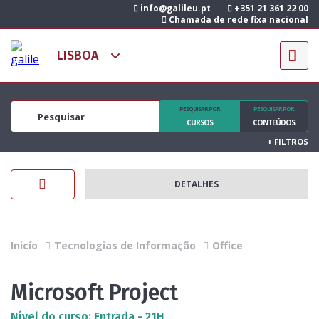
info@galileu.pt
+351 21 361 22 00
Chamada de rede fixa nacional
PESQUISAR POR
PESQUISAR POR
CURSOS
CONTEÚDOS
+
FILTROS
DETALHES
Inicío
Tecnologias de Informação
Office
Microsoft Project
Nível do curso: Entrada - 21H