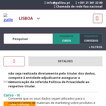
info@galileu.pt
+351 21 361 22 00
COMENTÁRIO/QUESTÃO
Pode retirar o seu consentimento a qualquer momento
Chamada de rede fixa nacional
através do botão
Cancelar subscrição
ou
Unsubscribe
que
estão presentes em cada comunicação enviada, bem como
exercer os direitos descritos na politica de privacidade.
Subscrever
Não subscrever
PESQUISAR POR
PESQUISAR POR
CURSOS
CONTEÚDOS
+
FILTROS
Os seus dados pessoais são recolhidos em conformidade
com o Regulamento Geral de Proteção de Dados (RGPD).
A confirmação da adjudicação ou aceitação do serviço
DETALHES
implica a aceitação da nossa
Política de Privacidade
.
Nos casos em que a adjudicação ou aceitação do serviço
não seja realizada diretamente pelo titular dos dados,
compete à entidade adjudicante assegurar a
Inicío
comunicação da referida Política de Privacidade ao
respetivo titular.
Curso - H
Consente que os seus dados sejam utilizados para o
contacto / envio de materiais de marketing sobre produtos e
Live Training