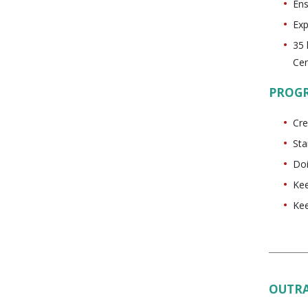
Ens
Exp
35 
Cer
PROG
Cre
Sta
Doi
Kee
Kee
OUTRA