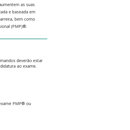
, aumentem as suas
zada e baseada em
carreira, bem como
sional (PMP)®.
rmandos deverão estar
didatura ao exame.
do exame PMP® ou