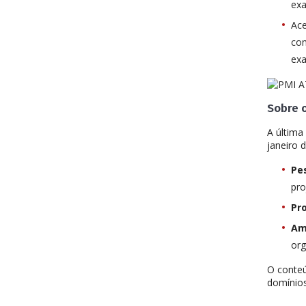
ex
Ac
com
ex
Sobre 
A última
janeiro 
Pe
pro
Pr
Am
org
O conteú
domínio