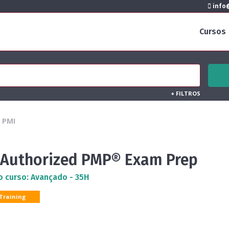
info@
Cursos
+
FILTROS
PMI
 Authorized PMP® Exam Prep
o curso: Avançado - 35H
 Training