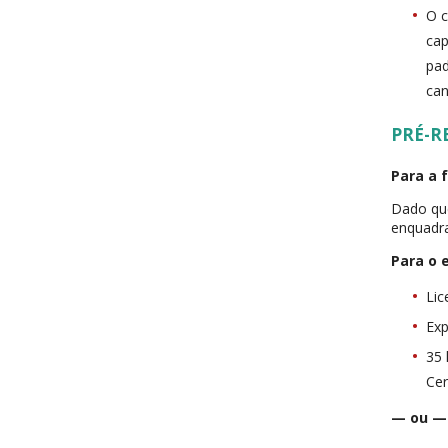
O c
cap
pad
can
PRÉ-R
Para a 
Dado qu
enquadra
Para o
Lic
Exp
35 
Cer
— ou —