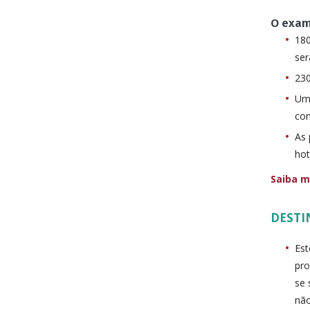
O exam
180
se
230
Uma
com
As 
hot
Saiba m
DESTI
Est
pro
se 
não