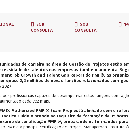
CIONAL
SOB
SOB
14
CONSULTA
CONSULTA
tunidades de carreira na área de Gestão de Projetos estão e
ecessidade de talentos nas empresas também aumenta. Segu
ent Job Growth and Talent Gap Report do PMI ®, as organiz
er quase 2,2 milhões de novas funções relacionadas com ges
é 2027.
a por profissionais capazes de desempenhar estas funções com agilid
 aumentado cada vez mais.
PMI® Authorized PMP ® Exam Prep está alinhado com o refer
 Practice Guide e atende ao requisito de formação de 35 hora
 exame de certificação PMP ®, preparando os formandos par
ação PMP é a principal certificação do Project Management Institute 