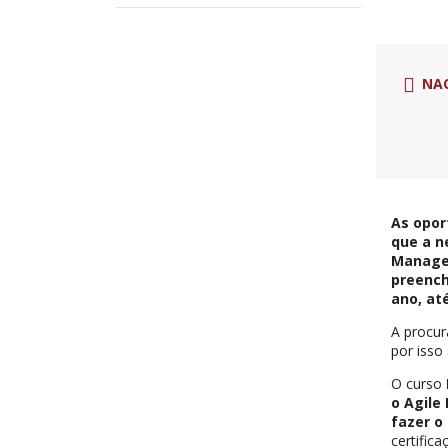
NA
As opor
que a n
Managem
preench
ano, at
A procur
por isso
O curso
o Agile
fazer o
certific