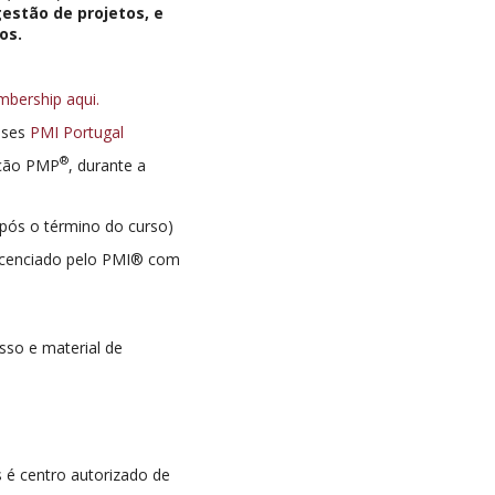
estão de projetos, e
os.
mbership aqui.
eses
PMI Portugal
®
ação PMP
, durante a
após o término do curso)
licenciado pelo PMI® com
sso e material de
 é centro autorizado de