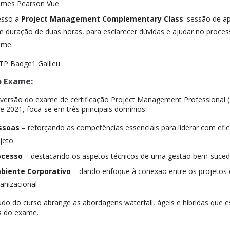
ames Pearson Vue
esso a
Project Management Complementary Class
: sessão de ap
 duração de duas horas, para esclarecer dúvidas e ajudar no proces
ame.
o Exame:
 versão do exame de certificação Project Management Professional
de 2021, foca-se em três principais domínios:
ssoas
– reforçando as competências essenciais para liderar com efi
jeto
ocesso
– destacando os aspetos técnicos de uma gestão bem-sucedi
biente Corporativo
– dando enfoque à conexão entre os projetos e
anizacional
do do curso abrange as abordagens waterfall, ágeis e híbridas que es
s do exame.