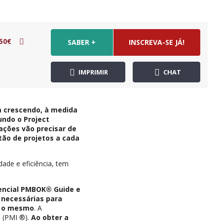
50€
SABER +
INSCREVA-SE JÁ!
IMPRIMIR
CHAT
m crescendo, à medida
ndo o Project
ações vão precisar de
tão de projetos a cada
ade e eficiência, tem
encial PMBOK® Guide e
s necessárias para
a o mesmo
. A
® (PMI ®).
Ao obter a