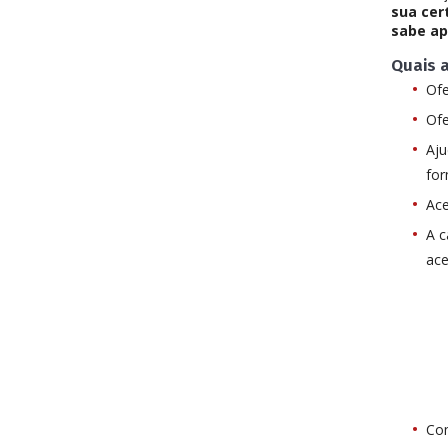
sua cer
sabe ap
Quais 
Of
Ofe
Aju
fo
Ace
A c
ace
Com