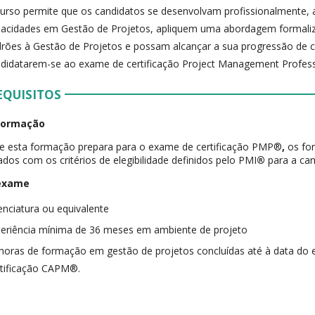
urso permite que os candidatos se desenvolvam profissionalmente
acidades em Gestão de Projetos, apliquem uma abordagem formali
rões à Gestão de Projetos e possam alcançar a sua progressão de 
didatarem-se ao exame de certificação Project Management Profes
EQUISITOS
formação
e esta formação prepara para o exame de certificação PMP®
,
os fo
dos com os critérios de elegibilidade definidos pelo PMI
®
para a can
 exame
enciatura ou equivalente
eriência mínima de 36 meses em ambiente de projeto
horas de formação em gestão de projetos concluídas até à data 
tificação CAPM®.