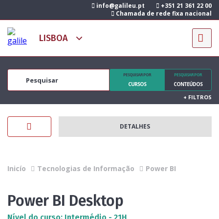
info@galileu.pt
+351 21 361 22 00
Chamada de rede fixa nacional
PESQUISAR POR
PESQUISAR POR
CURSOS
CONTEÚDOS
+
FILTROS
DETALHES
Inicío
Tecnologias de Informação
Power BI
Power BI Desktop
Nível do curso: Intermédio - 21H