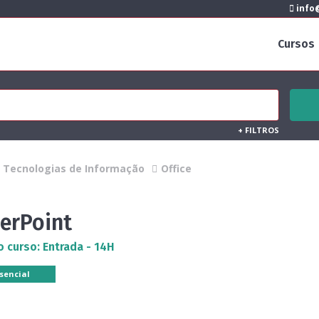
info@
Cursos
+
FILTROS
Tecnologias de Informação
Office
erPoint
o curso: Entrada - 14H
sencial