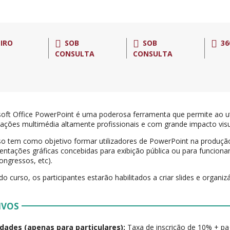
IRO
SOB
SOB
36
CONSULTA
CONSULTA
oft Office PowerPoint é uma poderosa ferramenta que permite ao uti
ações multimédia altamente profissionais e com grande impacto visu
so tem como objetivo formar utilizadores de PowerPoint na produção
entações gráficas concebidas para exibição pública ou para funcion
congressos, etc).
 do curso, os participantes estarão habilitados a criar slides e organ
IVOS
dades (apenas para particulares):
Taxa de inscrição de 10% + p