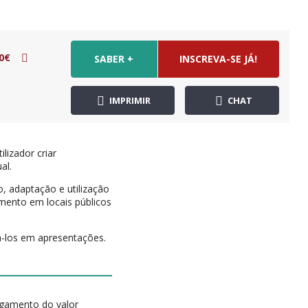
0€
SABER +
INSCREVA-SE JÁ!
IMPRIMIR
CHAT
lizador criar
al.
, adaptação e utilização
amento em locais públicos
izá-los em apresentações.
agamento do valor