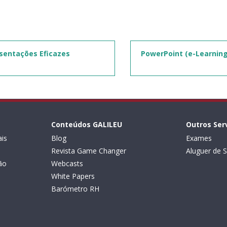
sentações Eficazes
PowerPoint (e-Learning
Conteúdos GALILEU
Outros Ser
is
Blog
Exames
Revista Game Changer
Aluguer de S
ão
Webcasts
White Papers
Barómetro RH