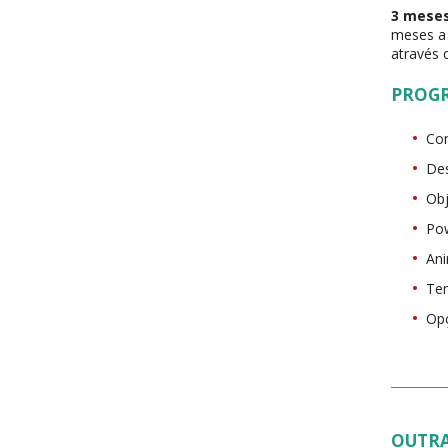
3 meses
meses a 
através 
PROG
Co
De
Obj
Pow
An
Tem
Op
OUTRA