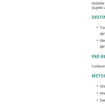
restante
(Sujeito
DESTI
Tod
apr
Ele
apr
PRÉ-R
Conhecim
METO
Ses
Int
Exe