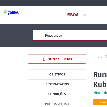
Inicío
Outros Cursos
Run
OBJETIVOS
Kub
DESTINATÁRIOS
Nível d
CONDIÇÕES
Live
PRÉ-REQUISITOS