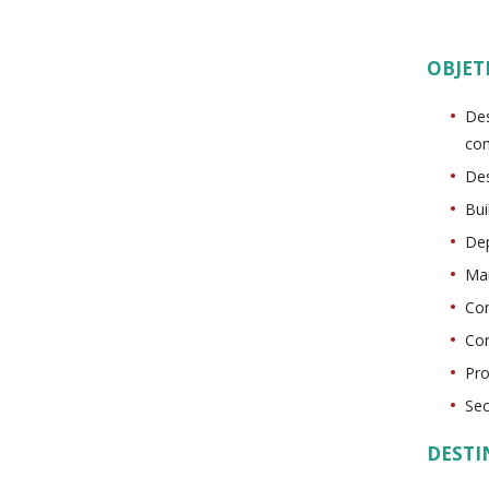
OBJET
Des
com
Des
Bui
Dep
Man
Con
Con
Pro
Sec
DESTI