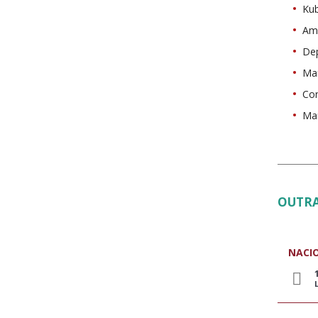
Ku
Am
Dep
Man
Con
Ma
OUTRA
NACI