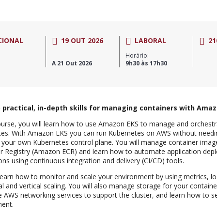
CIONAL
19 OUT 2026
LABORAL
21
Horário:
A 21 Out 2026
9h30 às 17h30
 practical, in-depth skills for managing containers with Amaz
course, you will learn how to use Amazon EKS to manage and orchestr
es. With Amazon EKS you can run Kubernetes on AWS without needing 
 your own Kubernetes control plane. You will manage container imag
r Registry (Amazon ECR) and learn how to automate application depl
ions using continuous integration and delivery (CI/CD) tools.
 learn how to monitor and scale your environment by using metrics, lo
al and vertical scaling. You will also manage storage for your containe
e AWS networking services to support the cluster, and learn how to
ent.