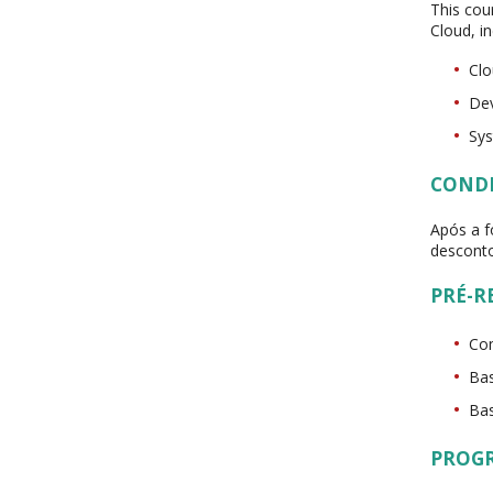
This cou
Cloud, in
Clo
De
Sys
COND
Após a f
desconto
PRÉ-R
Co
Bas
Bas
PROG