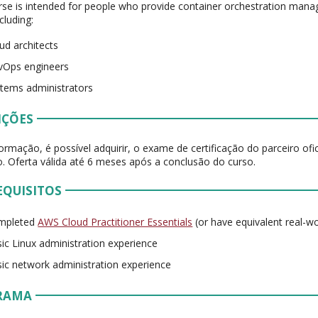
rse is intended for people who provide container orchestration man
cluding:
ud architects
vOps engineers
tems administrators
IÇÕES
ormação, é possível adquirir, o exame de certificação do parceiro of
. Oferta válida até 6 meses após a conclusão do curso.
EQUISITOS
mpleted
AWS Cloud Practitioner Essentials
(or have equivalent real-w
ic Linux administration experience
ic network administration experience
RAMA