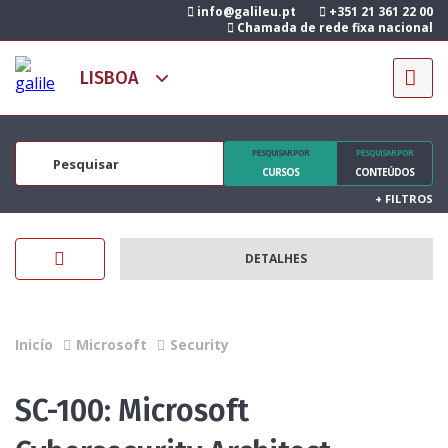
info@galileu.pt
+351 21 361 22 00
Chamada de rede fixa nacional
PESQUISAR POR
PESQUISAR POR
CURSOS
CONTEÚDOS
+
FILTROS
DETALHES
Inicío
Microsoft
Security
SC-100: Microsoft