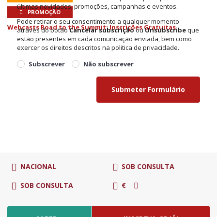
últimas novidades, promoções, campanhas e eventos.
PROMOÇÃO
Pode retirar o seu consentimento a qualquer momento
Webcasts Road to the Summit: Inscrições Gratuitas
através do botão
Cancelar subscrição
ou
Unsubscribe
que
estão presentes em cada comunicação enviada, bem como
exercer os direitos descritos na politica de privacidade.
Subscrever
Não subscrever
NACIONAL
SOB CONSULTA
SOB CONSULTA
€