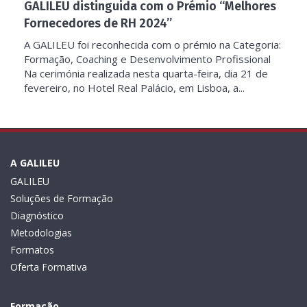
GALILEU distinguida com o Prémio “Melhores
Fornecedores de RH 2024”
A GALILEU foi reconhecida com o prémio na Categoria:
Formação, Coaching e Desenvolvimento Profissional
Na cerimónia realizada nesta quarta-feira, dia 21 de
fevereiro, no Hotel Real Palácio, em Lisboa, a...
A GALILEU
GALILEU
Soluções de Formação
Diagnóstico
Metodologias
Formatos
Oferta Formativa
Formação