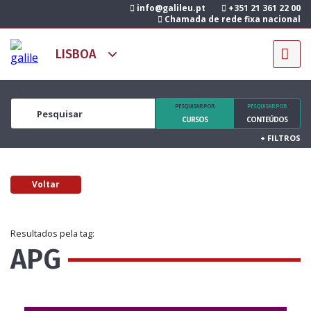
info@galileu.pt
+351 21 361 22 00
Chamada de rede fixa nacional
PESQUISAR POR
PESQUISAR POR
CURSOS
CONTEÚDOS
+
FILTROS
Voltar
Resultados pela tag:
APG