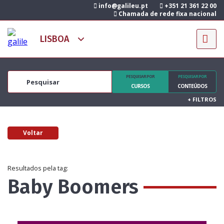
info@galileu.pt
+351 21 361 22 00
Chamada de rede fixa nacional
PESQUISAR POR
PESQUISAR POR
CURSOS
CONTEÚDOS
+
FILTROS
Voltar
Resultados pela tag:
Baby Boomers