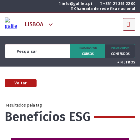
info@galileu.pt
+351 21 361 22 00
Chamada de rede fixa nacional
PESQUISAR POR
PESQUISAR POR
CURSOS
CONTEÚDOS
+
FILTROS
Voltar
Resultados pela tag:
Benefícios ESG