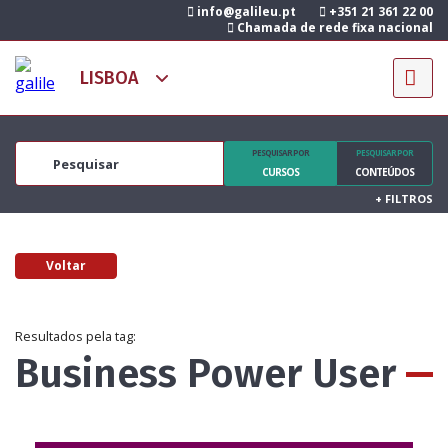
info@galileu.pt
+351 21 361 22 00
Chamada de rede fixa nacional
PESQUISAR POR
PESQUISAR POR
CURSOS
CONTEÚDOS
+
FILTROS
Voltar
Resultados pela tag:
Business Power User