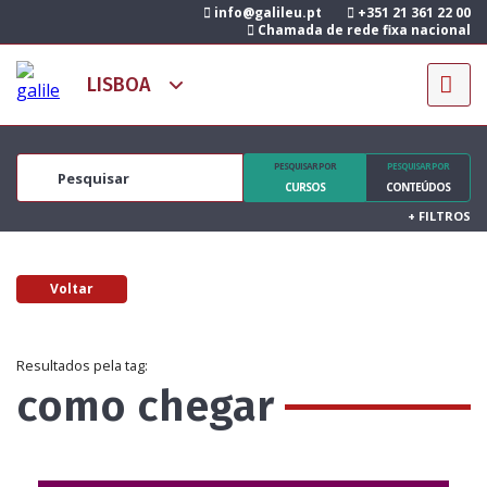
info@galileu.pt
+351 21 361 22 00
Chamada de rede fixa nacional
PESQUISAR POR
PESQUISAR POR
CURSOS
CONTEÚDOS
+
FILTROS
Voltar
Resultados pela tag:
como chegar